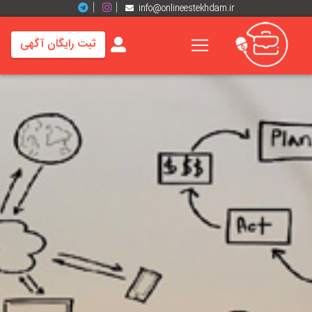
info@onlineestekhdam.ir
ثبت رایگان آگهی
خانه
فرصت
های
شغلی
برند
ها
رزومه
ها
اخبار
مشاغل