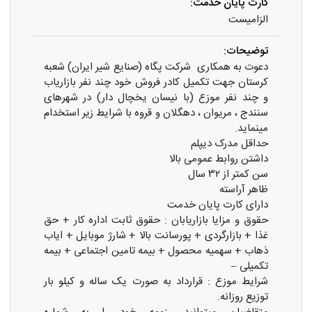
کارت پایان خدمت:
الزامیست
توضیحات:
دعوت به همکاری شرکت پگاه (صنایع شیر ایران) شعبه
کرستان جهت تکمیل کادر فروش خود چند نفر بازاریاب
و چند نفر موزع (با نیسان یخچال دار) در شهرهای
سنندج ، مریوان ، دهگلان و قروه با شرایط زیر استخدام
مینماید.
حداقل مدرک دیپلم
داشتن روابط عمومی بالا
سن کمتر از ۳۲ سال
ظاهر آراسته
دارای کارت پایان خدمت
حقوق و مزایا بازاریابان : حقوق ثابت اداره کار + حق
غذا + بازارگردی + پورسانت بالا + شارژ موبایل + ایاب
ذهاب + سهمیه محصول + بیمه تامین اجتماعی + بیمه
تکمیلی –
شرایط موزع : قرارداد به صورت یک ساله و کیلو بار
توزیع روزانه.