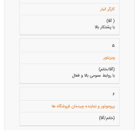
کارگر انبار
( آقا)
با پشتکار بالا
۵
ویزیتور
(آقا/خانم)
با روابط عمومی بالا و فعال
۶
پروموتور و نماینده چیدمان فروشگاه ها
(خانم/آقا)