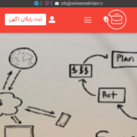
info@onlineestekhdam.ir
ثبت رایگان آگهی
خانه
فرصت
های
شغلی
برند
ها
رزومه
ها
اخبار
مشاغل