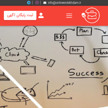
info@onlineestekhdam.ir
ثبت رایگان آگهی
خانه
فرصت
های
شغلی
برند
ها
رزومه
ها
اخبار
مشاغل