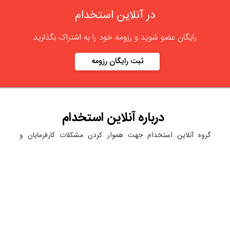
در آنلاین استخدام
رایگان عضو شوید و رزومه خود را به اشتراک بگذارید
ثبت رایگان رزومه
درباره
آنلاین استخدام
گروه آنلاین استخدام جهت هموار کردن مشکلات کارفرمایان و
کارجویان عزیز از سال 1395 اقدام به راه اندازی سامانه آنلاین
استخدام نمود. در آنلاین استخدام آگهی کار ثبت کنید ، به دنبال
نیروی مورد نظر خود بگردید ، رزومه کاری خود را ثبت و اخبار
استخدامی را دنبال کنید. باشد که بتوان بهتر و راحت تر زیست.