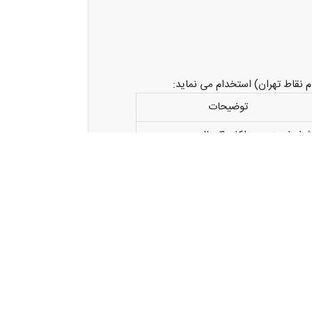
 نقاط تهران) استخدام می نماید:
توضیحات
رایط سنی: حداکثر ۴۰ سال
قوق و مزایای مناسب + بیمه + بیمه
کمیلی