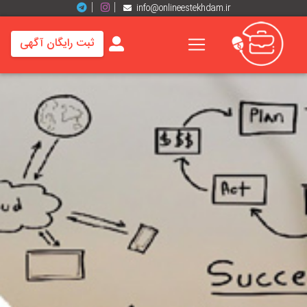
info@onlineestekhdam.ir
ثبت رایگان آگهی
خانه
فرصت
های
شغلی
برند
ها
رزومه
ها
اخبار
مشاغل