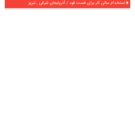
استخدام سالن کار برای فست فود / آذربایجان شرقی , تبریز
در آنلاین استخدام
رایگان عضو شوید و رزومه خود را به اشتراک بگذارید
ثبت رایگان رزومه
درباره
آنلاین استخدام
گروه آنلاین استخدام جهت هموار کردن مشکلات کارفرمایان و
کارجویان عزیز از سال 1395 اقدام به راه اندازی سامانه آنلاین
استخدام نمود. در آنلاین استخدام آگهی کار ثبت کنید ، به دنبال