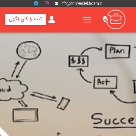
info@onlineestekhdam.ir
ثبت رایگان آگهی
خانه
فرصت
های
شغلی
برند
ها
رزومه
ها
اخبار
مشاغل