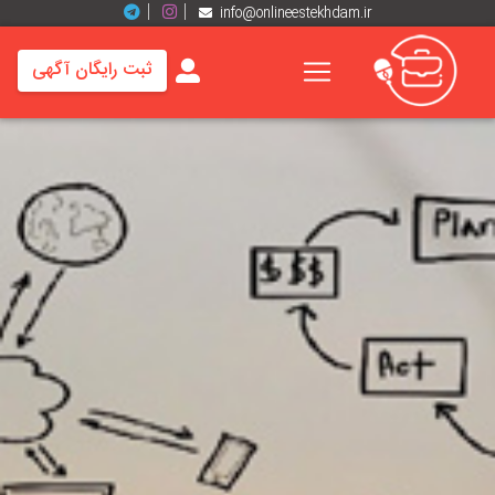
info@onlineestekhdam.ir
ثبت رایگان آگهی
خانه
فرصت
های
شغلی
برند
ها
رزومه
ها
اخبار
مشاغل