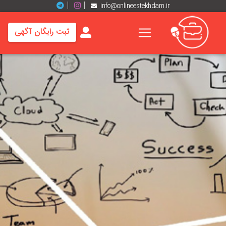
info@onlineestekhdam.ir
ثبت رایگان آگهی
خانه
فرصت
های
شغلی
برند
ها
رزومه
ها
اخبار
مشاغل