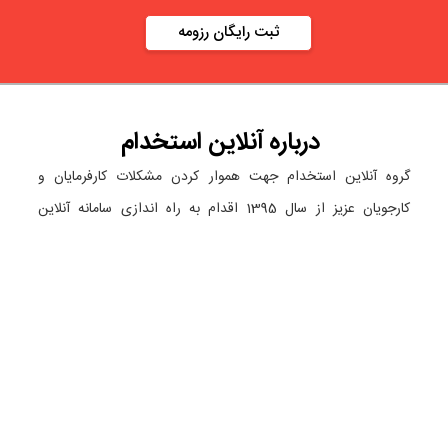
ثبت رایگان رزومه
درباره
آنلاین استخدام
گروه آنلاین استخدام جهت هموار کردن مشکلات کارفرمایان و
کارجویان عزیز از سال 1395 اقدام به راه اندازی سامانه آنلاین
استخدام نمود. در آنلاین استخدام آگهی کار ثبت کنید ، به دنبال
نیروی مورد نظر خود بگردید ، رزومه کاری خود را ثبت و اخبار
استخدامی را دنبال کنید. باشد که بتوان بهتر و راحت تر زیست.
دسته بندی ها
نماد الکترونیک
استخدام در تهران