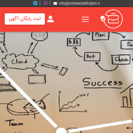
info@onlineestekhdam.ir
ثبت رایگان آگهی
خانه
فرصت
های
شغلی
برند
ها
رزومه
ها
اخبار
مشاغل