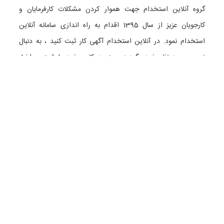
گروه آنلاین استخدام جهت هموار کردن مشکلات کارفرمایان و
کارجویان عزیز از سال 1395 اقدام به راه اندازی سامانه آنلاین
استخدام نمود. در آنلاین استخدام آگهی کار ثبت کنید ، به دنبال
نیروی مورد نظر خود بگردید ، رزومه کاری خود را ثبت و اخبار
استخدامی را دنبال کنید. باشد که بتوان بهتر و راحت تر زیست.
دسته بندی ها
نماد الکترونیک
استخدام در تهران
استخدام در گیلان
استخدام در تبریز
استخدام در اصفهان
همه گروه های شغلی