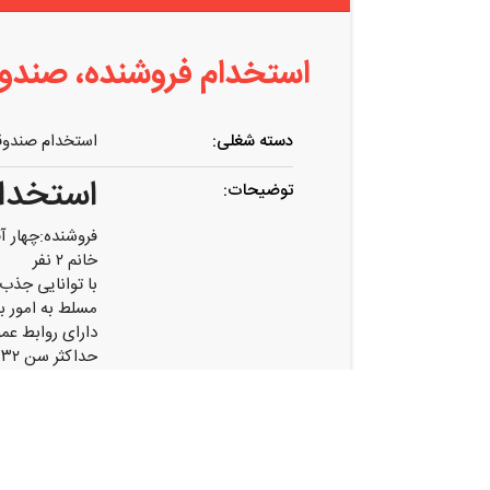
استخدام فروشنده، صندو
دسته شغلی:
استخدام صندوق
استخدام
توضیحات:
فروشنده:چهار آق
خانم ۲ نفر
با توانایی جذب
مسلط به امور با
دارای روابط عمو
حداکثر سن ۳۲ سال
صندوقدار:خانم
تعداد: ۲ نفر
مسلط به امور ما