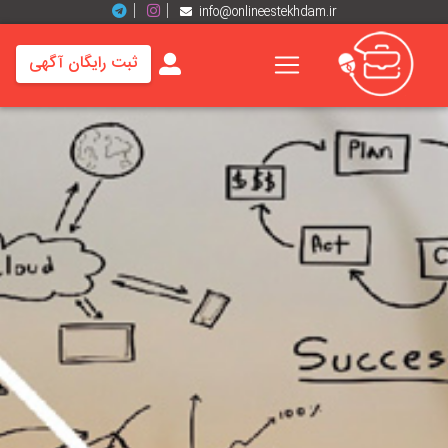
info@onlineestekhdam.ir
ثبت رایگان آگهی
خانه
فرصت
های
شغلی
برند
ها
رزومه
ها
اخبار
مشاغل