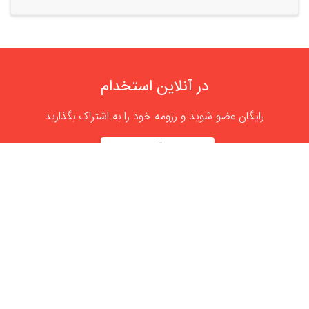
در آنلاین استخدام
رایگان عضو شوید و رزومه خود را به اشتراک بگذارید
ثبت رایگان رزومه
درباره
آنلاین استخدام
گروه آنلاین استخدام جهت هموار کردن مشکلات کارفرمایان و
کارجویان عزیز از سال 1395 اقدام به راه اندازی سامانه آنلاین
استخدام نمود. در آنلاین استخدام آگهی کار ثبت کنید ، به دنبال