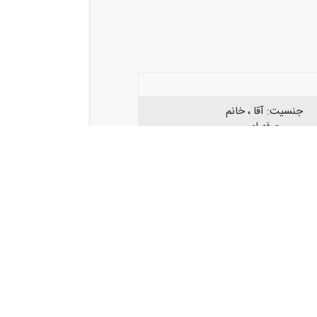
جنسیت: آقا ، خانم
حرفه ای
 تجربه در زمینه تزئینات ساختمانی