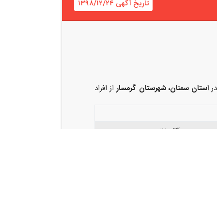
تاریخ آگهی ۱۳۹۸/۱۲/۲۴
در
استان سمنان، شهرستان گرمسار
از افراد
جنسیت: آقا، خانم
بصورت تمام وقت
زیر ۳۵ سال
دارای روابط عمومی خوب
یان دارای کارت پایان خدمت