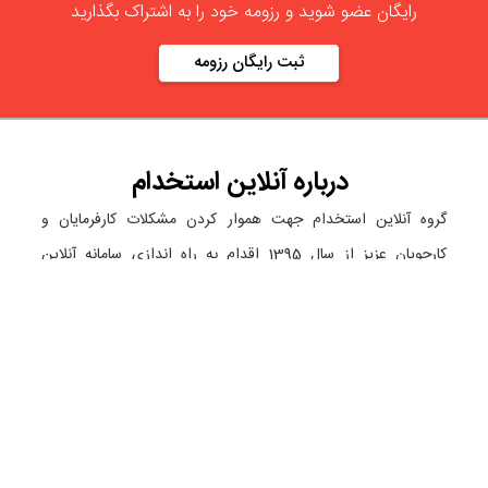
رایگان عضو شوید و رزومه خود را به اشتراک بگذارید
ثبت رایگان رزومه
درباره
آنلاین استخدام
گروه آنلاین استخدام جهت هموار کردن مشکلات کارفرمایان و
کارجویان عزیز از سال 1395 اقدام به راه اندازی سامانه آنلاین
استخدام نمود. در آنلاین استخدام آگهی کار ثبت کنید ، به دنبال
نیروی مورد نظر خود بگردید ، رزومه کاری خود را ثبت و اخبار
استخدامی را دنبال کنید. باشد که بتوان بهتر و راحت تر زیست.
دسته بندی ها
نماد الکترونیک
استخدام در تهران