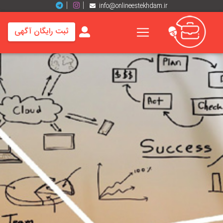
info@onlineestekhdam.ir
ثبت رایگان آگهی
خانه
فرصت
های
شغلی
برند
ها
رزومه
ها
اخبار
مشاغل