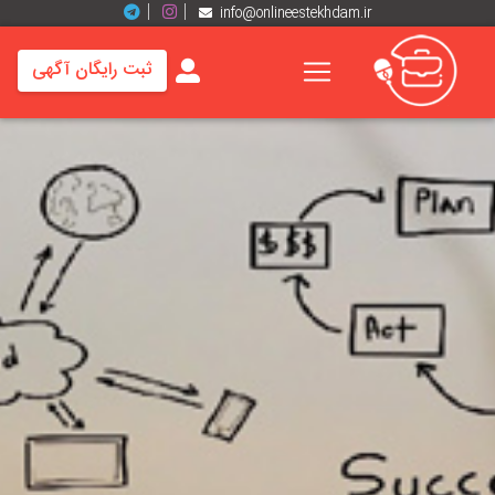
info@onlineestekhdam.ir
ثبت رایگان آگهی
خانه
فرصت
های
شغلی
برند
ها
رزومه
ها
اخبار
مشاغل