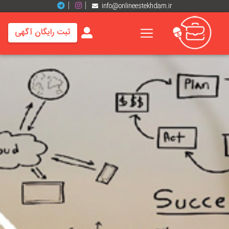
info@onlineestekhdam.ir
ثبت رایگان آگهی
خانه
فرصت
های
شغلی
برند
ها
رزومه
ها
اخبار
مشاغل