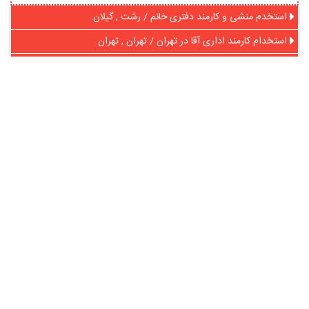
استخدم منشی و کارمند دفتری خانم / رشت , گیلان
استخدام کارمند اداری آقا در تهران / تهران , تهران
استخدام کارمند در شرکت ساتیا تجارت (سوئیچینگ بانکی) / اهواز ,
خوزستان
استخدام سراسری هولدینگ بین المللی انا در مازندران / مازندران
استخدام کارمند خانم در دفتر پیشخوان دولت / اهواز , خوزستان
استخدام کارمند خانم با حقوق و بیمه تهران / تهران , تهران
در آنلاین استخدام
رایگان عضو شوید و رزومه خود را به اشتراک بگذارید
ثبت رایگان رزومه