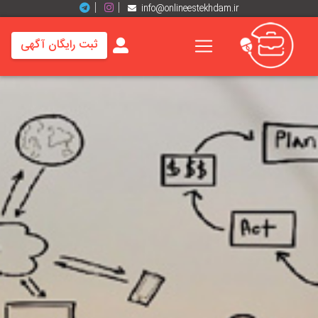
info@onlineestekhdam.ir
ثبت رایگان آگهی
خانه
فرصت
های
شغلی
برند
ها
رزومه
ها
اخبار
مشاغل