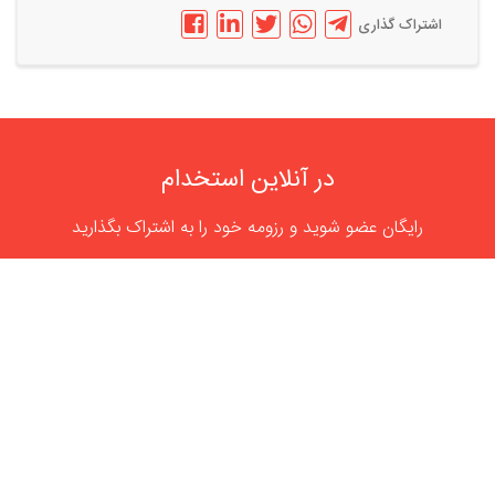
اشتراک گذاری
در آنلاین استخدام
رایگان عضو شوید و رزومه خود را به اشتراک بگذارید
ثبت رایگان رزومه
درباره
آنلاین استخدام
گروه آنلاین استخدام جهت هموار کردن مشکلات کارفرمایان و
کارجویان عزیز از سال 1395 اقدام به راه اندازی سامانه آنلاین