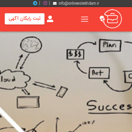
info@onlineestekhdam.ir
ثبت رایگان آگهی
خانه
فرصت
های
شغلی
برند
ها
رزومه
ها
اخبار
مشاغل