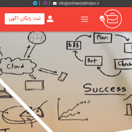
info@onlineestekhdam.ir
ثبت رایگان آگهی
خانه
فرصت
های
شغلی
برند
ها
رزومه
ها
اخبار
مشاغل