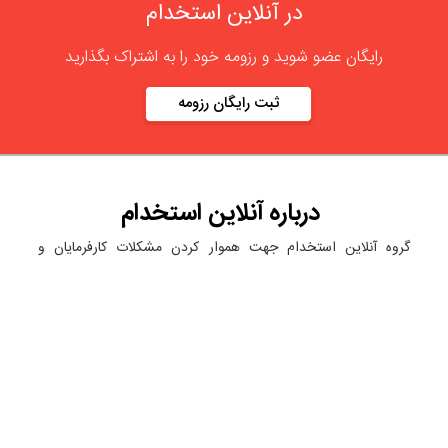
در آنلاین استخدام
رایگان عضو شوید و رزومه خود را به اشتراک بگذارید
ثبت رایگان رزومه
درباره
آنلاین استخدام
گروه آنلاین استخدام جهت هموار کردن مشکلات کارفرمایان و
کارجویان عزیز از سال 1395 اقدام به راه اندازی سامانه آنلاین
استخدام نمود. در آنلاین استخدام آگهی کار ثبت کنید ، به دنبال
نیروی مورد نظر خود بگردید ، رزومه کاری خود را ثبت و اخبار
استخدامی را دنبال کنید. باشد که بتوان بهتر و راحت تر زیست.
دسته بندی ها
نماد الکترونیک