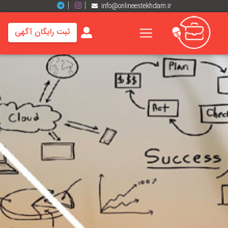
info@onlineestekhdam.ir
ثبت رایگان آگهی
خانه
فرصت
های
شغلی
برند
ها
رزومه
ها
اخبار
مشاغل