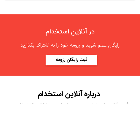
در آنلاین استخدام
رایگان عضو شوید و رزومه خود را به اشتراک بگذارید
ثبت رایگان رزومه
درباره
آنلاین استخدام
گروه آنلاین استخدام جهت هموار کردن مشکلات کارفرمایان و
کارجویان عزیز از سال 1395 اقدام به راه اندازی سامانه آنلاین
استخدام نمود. در آنلاین استخدام آگهی کار ثبت کنید ، به دنبال
نیروی مورد نظر خود بگردید ، رزومه کاری خود را ثبت و اخبار