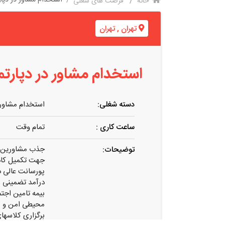
خانه
فرصت های شغلی
تهران
,
تهران
استخدام مشاور در دپارتم
دسته شغلی:
استخدام مشاور
ساعت کاری :
تمام وقت
جذب مشاورین مب
توضیحات:
جهت تکمیل کادر
پورسانت عالی در منطقه ۹ و ۱۰
درآمد تضمینی م
بیمه تامین اجتم
محیطی امن و من
برگزاری کلاسها