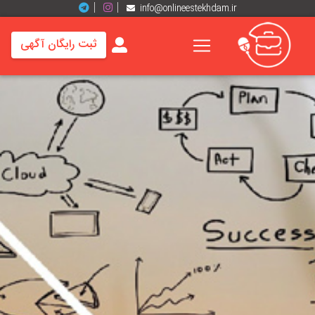
info@onlineestekhdam.ir
ثبت رایگان آگهی
خانه
فرصت
های
شغلی
برند
ها
رزومه
ها
اخبار
مشاغل