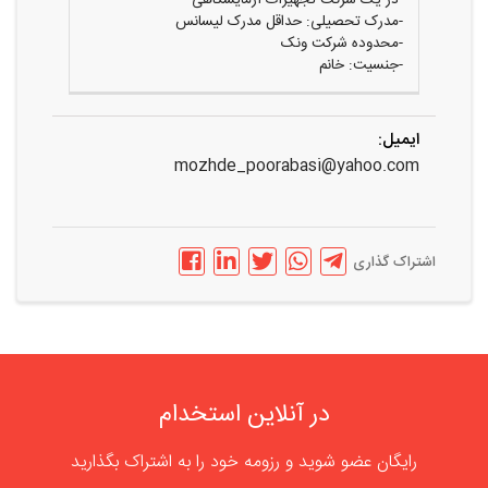
-مدرک تحصیلی: حداقل مدرک لیسانس
-محدوده شرکت ونک
-جنسیت: خانم
ایمیل:
mozhde_poorabasi@yahoo.com
اشتراک گذاری
در آنلاین استخدام
رایگان عضو شوید و رزومه خود را به اشتراک بگذارید