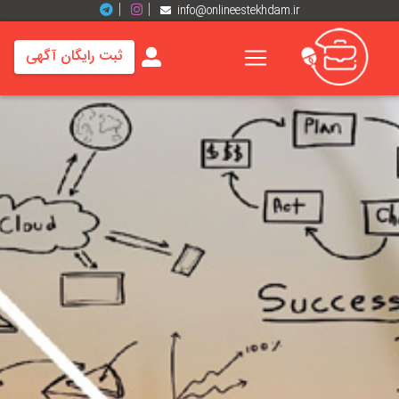
info@onlineestekhdam.ir
ثبت رایگان آگهی
خانه
فرصت
های
شغلی
برند
ها
رزومه
ها
اخبار
مشاغل