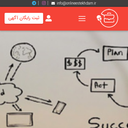
info@onlineestekhdam.ir
ثبت رایگان آگهی
خانه
فرصت
های
شغلی
برند
ها
رزومه
ها
اخبار
مشاغل