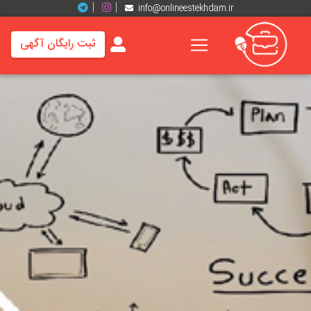
info@onlineestekhdam.ir
ثبت رایگان آگهی
خانه
فرصت
های
شغلی
برند
ها
رزومه
ها
اخبار
مشاغل