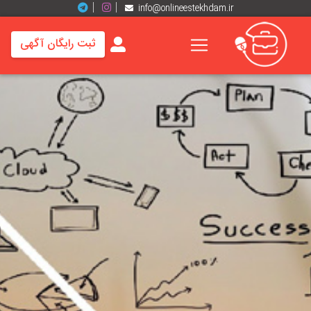
info@onlineestekhdam.ir
ثبت رایگان آگهی
خانه
فرصت
های
شغلی
برند
ها
رزومه
ها
اخبار
مشاغل