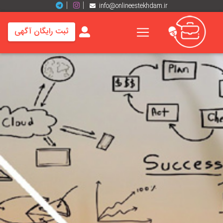
info@onlineestekhdam.ir
ثبت رایگان آگهی
خانه
فرصت
های
شغلی
برند
ها
رزومه
ها
اخبار
مشاغل