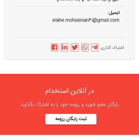
ایمیل:
elahe.mohsenian61@gmail.com
اشتراک گذاری
در آنلاین استخدام
رایگان عضو شوید و رزومه خود را به اشتراک بگذارید
ثبت رایگان رزومه