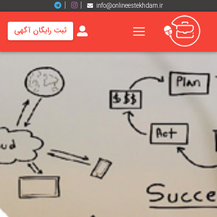
info@onlineestekhdam.ir
ثبت رایگان آگهی
خانه
فرصت
های
شغلی
برند
ها
رزومه
ها
اخبار
مشاغل