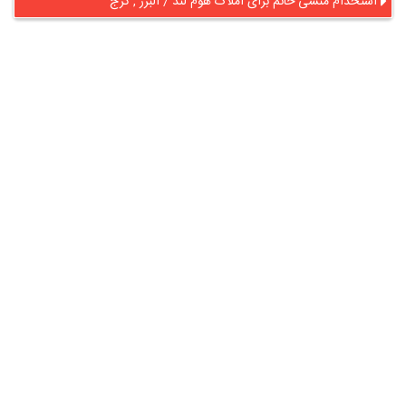
استخدام منشی خانم برای املاک هوم لند / البرز , کرج
در آنلاین استخدام
رایگان عضو شوید و رزومه خود را به اشتراک بگذارید
ثبت رایگان رزومه
درباره
آنلاین استخدام
گروه آنلاین استخدام جهت هموار کردن مشکلات کارفرمایان و
کارجویان عزیز از سال 1395 اقدام به راه اندازی سامانه آنلاین
استخدام نمود. در آنلاین استخدام آگهی کار ثبت کنید ، به دنبال