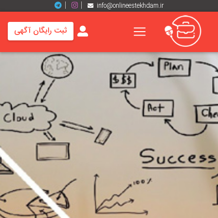
info@onlineestekhdam.ir
ثبت رایگان آگهی
خانه
فرصت
های
شغلی
برند
ها
رزومه
ها
اخبار
مشاغل