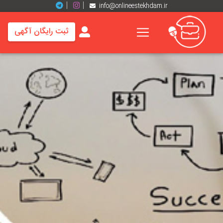
info@onlineestekhdam.ir
ثبت رایگان آگهی
خانه
فرصت
های
شغلی
برند
ها
رزومه
ها
اخبار
مشاغل