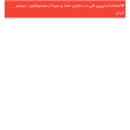
استخدام نیروی فنی در سازمان صدا و سیما از سراسرکشور / سراسر
ایران
در آنلاین استخدام
رایگان عضو شوید و رزومه خود را به اشتراک بگذارید
ثبت رایگان رزومه
درباره
آنلاین استخدام
گروه آنلاین استخدام جهت هموار کردن مشکلات کارفرمایان و
کارجویان عزیز از سال 1395 اقدام به راه اندازی سامانه آنلاین