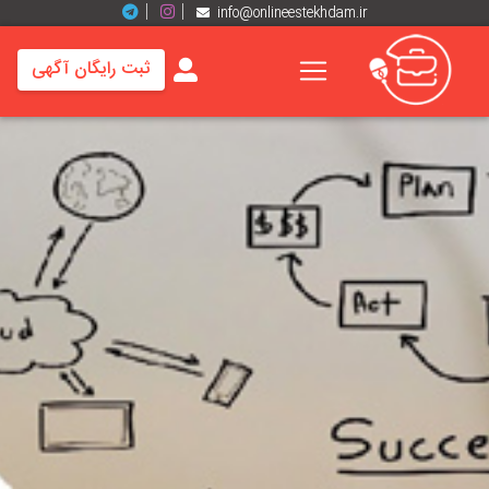
info@onlineestekhdam.ir
ثبت رایگان آگهی
خانه
فرصت
های
شغلی
برند
ها
رزومه
ها
اخبار
مشاغل