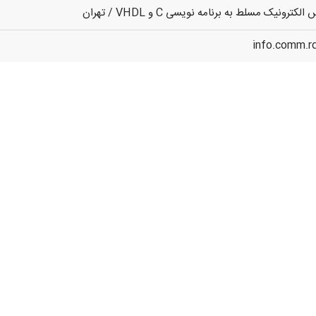
رونیک مسلط به برنامه نویسی C و VHDL / تهران
info.comm.r
در آنلاین استخدام
رایگان عضو شوید و رزومه خود را به اشتراک بگذارید
ثبت رایگان رزومه