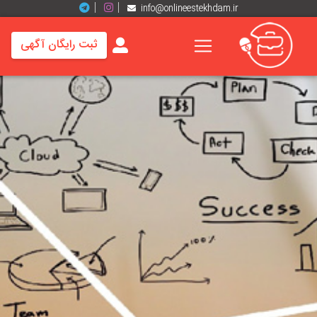
info@onlineestekhdam.ir
ثبت رایگان آگهی
خانه
فرصت
های
شغلی
برند
ها
رزومه
ها
اخبار
مشاغل