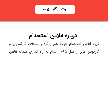
ثبت رایگان رزومه
درباره
آنلاین استخدام
گروه آنلاین استخدام جهت هموار کردن مشکلات کارفرمایان و
کارجویان عزیز از سال 1395 اقدام به راه اندازی سامانه آنلاین
استخدام نمود. در آنلاین استخدام آگهی کار ثبت کنید ، به دنبال
نیروی مورد نظر خود بگردید ، رزومه کاری خود را ثبت و اخبار
استخدامی را دنبال کنید. باشد که بتوان بهتر و راحت تر زیست.
دسته بندی ها
نماد الکترونیک
استخدام در تهران