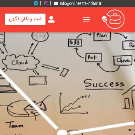
info@onlineestekhdam.ir
ثبت رایگان آگهی
خانه
فرصت
های
شغلی
برند
ها
رزومه
ها
اخبار
مشاغل