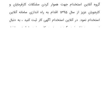
گروه آنلاین استخدام جهت هموار کردن مشکلات کارفرمایان و
کارجویان عزیز از سال 1395 اقدام به راه اندازی سامانه آنلاین
استخدام نمود. در آنلاین استخدام آگهی کار ثبت کنید ، به دنبال
نیروی مورد نظر خود بگردید ، رزومه کاری خود را ثبت و اخبار
استخدامی را دنبال کنید. باشد که بتوان بهتر و راحت تر زیست.
دسته بندی ها
نماد الکترونیک
استخدام در تهران
استخدام در گیلان
استخدام در تبریز
استخدام در اصفهان
همه گروه های شغلی