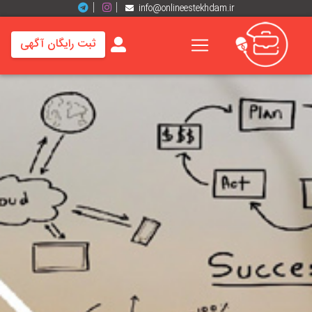
info@onlineestekhdam.ir
ثبت رایگان آگهی
خانه
فرصت
های
شغلی
برند
ها
رزومه
ها
اخبار
مشاغل