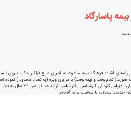
بیمه پاسارگاد
 بیمه
در راستای اشاعه فرهنگ بیمه مبادرت به اجرای طرح فراگیر جذب نیروی انس
ه صورت( تمام وقت و نیمه وقت) با مزایای ویژه (به تعداد محدود ) نموده ا
 دیپلم , کاردانی کارشناسی , کارشناسی ارشد حداقل سن ۲۳ سال به بالا.
ان خدمت سربازی یا معافیت برای آقایان.
د رسمی با شرکت بیمه درآمد مستمر امکان ارتقاء درجه شغلی استفاده از ص
و پشتیبانی اداری امکان فعالیت تمام وقت یا پاره وقت تا برای شاغلین و ب
م و نام خانوادگی, تحصیلات, سن ، شهر محل سکونت خود را به شماره زیر پ
د