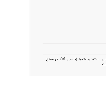
انی مستعد و متعهد (خانم و آقا) در سطح
ست
ندوق بازنشستگی و وام بیمه درمان تکمیلی
ازنشستگان ⬇ جهت ثبت نام اولیه و مصاحبه
یامک کنید تا پس از بررسی شرایط با شما