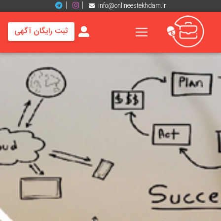
info@onlineestekhdam.ir
ثبت رایگان آگهی
خانه
فرصت
های
شغلی
برند
ها
رزومه
ها
اخبار
مشاغل