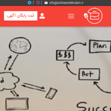
info@onlineestekhdam.ir
ثبت رایگان آگهی
خانه
فرصت
های
شغلی
برند
ها
رزومه
ها
اخبار
مشاغل