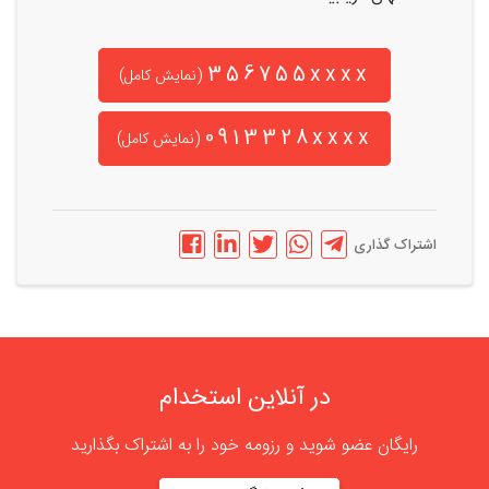
356755xxxx
(نمایش کامل)
0913328xxxx
(نمایش کامل)
اشتراک گذاری
در آنلاین استخدام
رایگان عضو شوید و رزومه خود را به اشتراک بگذارید