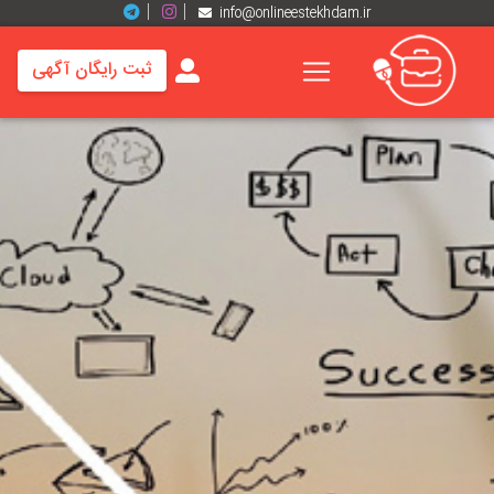
info@onlineestekhdam.ir
ثبت رایگان آگهی
خانه
فرصت
های
شغلی
برند
ها
رزومه
ها
اخبار
مشاغل