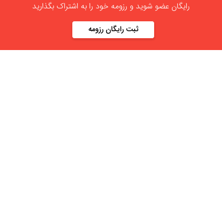
رایگان عضو شوید و رزومه خود را به اشتراک بگذارید
ثبت رایگان رزومه
درباره
آنلاین استخدام
گروه آنلاین استخدام جهت هموار کردن مشکلات کارفرمایان و
کارجویان عزیز از سال 1395 اقدام به راه اندازی سامانه آنلاین
استخدام نمود. در آنلاین استخدام آگهی کار ثبت کنید ، به دنبال
نیروی مورد نظر خود بگردید ، رزومه کاری خود را ثبت و اخبار
استخدامی را دنبال کنید. باشد که بتوان بهتر و راحت تر زیست.
دسته بندی ها
نماد الکترونیک
استخدام در تهران