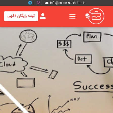
info@onlineestekhdam.ir
ثبت رایگان آگهی
خانه
فرصت
های
شغلی
برند
ها
رزومه
ها
اخبار
مشاغل