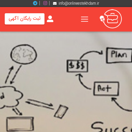
info@onlineestekhdam.ir
ثبت رایگان آگهی
خانه
فرصت
های
شغلی
برند
ها
رزومه
ها
اخبار
مشاغل