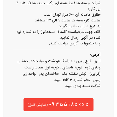
شیفت جمعه ها فقط هفته ای یکبار جمعه ها (ماهانه ۴
روز کار )
حقوق ماهانه آن ۶۰۰ هزار تومان است
ساعت کار جمعه ها ساعت ۹ الی ۲۳ میباشد
به هیچ عنوان تماس نگیرید
فقط جهت درخواست کلمه ( استخدام ) را به شماره قید
شده در آگهی ارسال نمایید.
و یا حضورا به آدرس مراجعه کنید.
آدرس:
البرز . کرج . بین سه راه گوهردشت و میانجاده . دهقان
ویلای دوم. کوچه قاصدی . کوچه اول سمت راست
(ترابی) . نبش بنفشه یک . ساختمان پدر . واحد زیر
زمین . دفتر شماره 3 کافه میوه
شرکت بسته بندی میوه
0935518xxxx
(نمایش کامل)