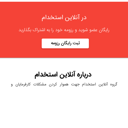
در آنلاین استخدام
رایگان عضو شوید و رزومه خود را به اشتراک بگذارید
ثبت رایگان رزومه
درباره
آنلاین استخدام
گروه آنلاین استخدام جهت هموار کردن مشکلات کارفرمایان و
کارجویان عزیز از سال 1395 اقدام به راه اندازی سامانه آنلاین
استخدام نمود. در آنلاین استخدام آگهی کار ثبت کنید ، به دنبال
نیروی مورد نظر خود بگردید ، رزومه کاری خود را ثبت و اخبار
استخدامی را دنبال کنید. باشد که بتوان بهتر و راحت تر زیست.