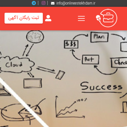
info@onlineestekhdam.ir
ثبت رایگان آگهی
خانه
فرصت
های
شغلی
برند
ها
رزومه
ها
اخبار
مشاغل