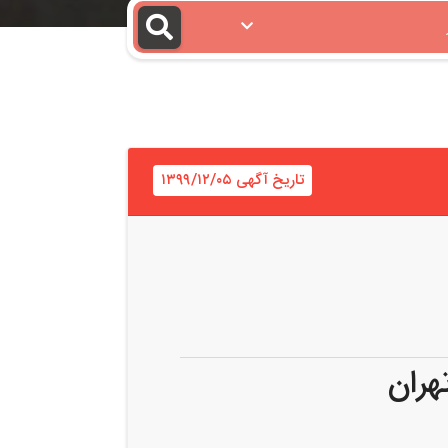
تاریخ آگهی ۱۳۹۹/۱۲/۰۵
هران