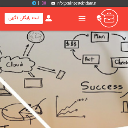
info@onlineestekhdam.ir
ثبت رایگان آگهی
خانه
فرصت
های
شغلی
برند
ها
رزومه
ها
اخبار
مشاغل