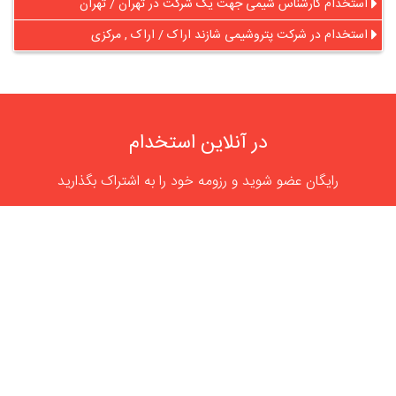
استخدام کارشناس شیمی جهت یک شرکت در تهران / تهران
استخدام در شرکت پتروشیمی شازند اراک / اراک , مرکزی
در آنلاین استخدام
رایگان عضو شوید و رزومه خود را به اشتراک بگذارید
ثبت رایگان رزومه
درباره
آنلاین استخدام
گروه آنلاین استخدام جهت هموار کردن مشکلات کارفرمایان و
کارجویان عزیز از سال 1395 اقدام به راه اندازی سامانه آنلاین