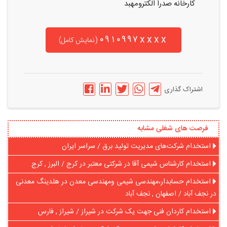
کارخانه صدرا الکترومهبد
۰۹۱۰۹۹۷xxxx
(نمایش کامل)
اشتراک گذاری
فرصت های شغلی مشابه
استخدام شرکت­‌های مدیریت تولید برق / سراسر ایران
استخدام کارشناس شیمی آقا در شرکتی معتبر در کرج / البرز , کرج
استخدام حسابدار،مهندسی شیمی ومهندسی معدن در هلدینگ معدنی
در نجف آباد / اصفهان , نجف آباد
استخدام کاردان فنی جهت یک شرکت در شیراز / شیراز , فارس