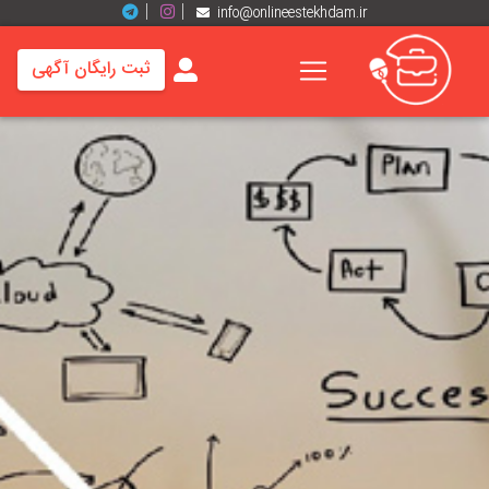
info@onlineestekhdam.ir
ثبت رایگان آگهی
خانه
فرصت
های
شغلی
برند
ها
رزومه
ها
اخبار
مشاغل