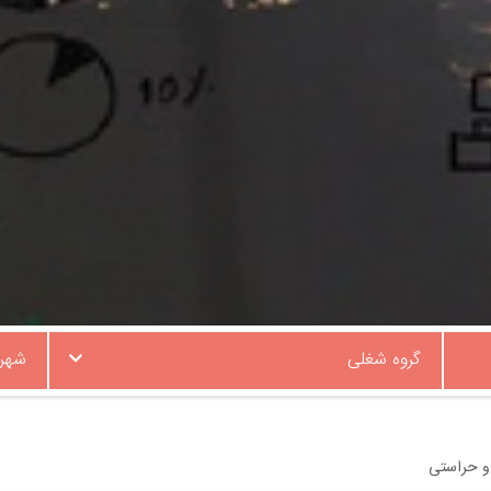
گروه شغلی
شهر
و حراستی