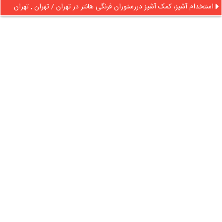
استخدام آشپز، کمک آشپز دررستوران فرنگی هانتر در تهران / تهران , تهران
در آنلاین استخدام
رایگان عضو شوید و رزومه خود را به اشتراک بگذارید
ثبت رایگان رزومه
درباره
آنلاین استخدام
گروه آنلاین استخدام جهت هموار کردن مشکلات کارفرمایان و
کارجویان عزیز از سال 1395 اقدام به راه اندازی سامانه آنلاین
استخدام نمود. در آنلاین استخدام آگهی کار ثبت کنید ، به دنبال