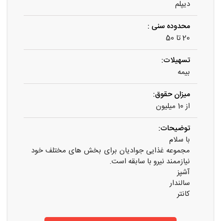
دیپلم
محدوده سنی :
20 تا 50
تسهیلات:
بیمه
میزان حقوق:
از 10 میلیون
توضیحات:
با سلام
مجموعه غذایی جوادیان برای بخش های مختلف خود
نیازممند نیرو با سابقه است.
آشپز
سالندار
کانتر