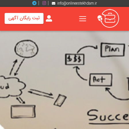
info@onlineestekhdam.ir
ثبت رایگان آگهی
خانه
فرصت
های
شغلی
برند
ها
رزومه
ها
اخبار
مشاغل