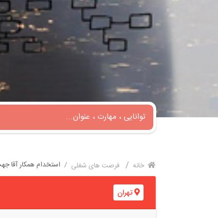
استخدام همکار آقا جه
خانه
فرصت های شغلی
تهران