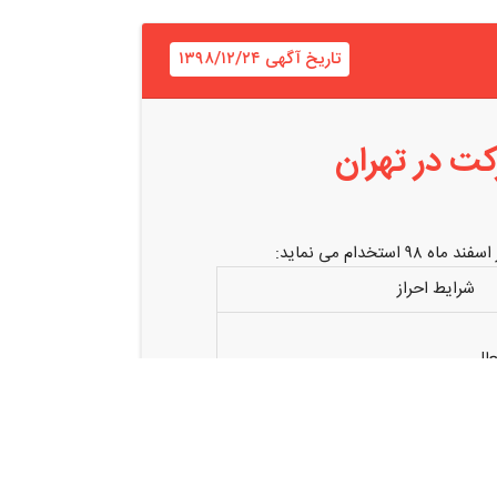
تاریخ آگهی ۱۳۹۸/۱۲/۲۴
کت در تهران
دام می نماید:
شرایط احراز
عال
یگان و ماهیانه+ بیمه تامین اجتماعی از
صاحبه حضوری همه روزه از ساعت ۸ صبح الی ۱۵ به آدرس درج شده مراجعه نمایند و یا با شماره تلفن
نمایند.