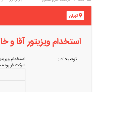
خانه
فرصت های شغلی
تهران
استخدام ویزیتور آقا و خ
استخدام ویزیتو
توضیحات:
شرکت فراروده ه
مزایا: حقوق ثا
روز اول+ بیمه 
های اعلام شده 
خواهشمند است د