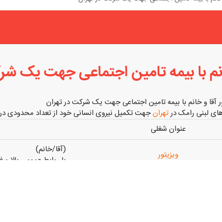
انم با بیمه تامین اجتماعی جهت یک شر
ر آقا و خانم با بیمه تامین اجتماعی جهت یک شرکت در تهران
ای لبنی رامک در
تهران
جهت تکمیل نیروی انسانی خود از تعداد محدودی در اسفند ماه ۹۸ استخ
عنوان شغلی
(آقا/خانم)
ویزیتور
با روابط عمومی بالا و ف
بت وزارت کار+پورسانت فروش+هزینه ایاب و ذهاب+سبد محصولات به صورت را
تکمیلی+ خدمات رفاهی
علاقمندان می توانند جهت م
تماس حاصل نموده و یا رزومه خود را به شماره واتساپ و آدرس ایمیل ارسال 
ر عنوان حتما ردیف شغل مورد درخواست با عنوان قید گردد.