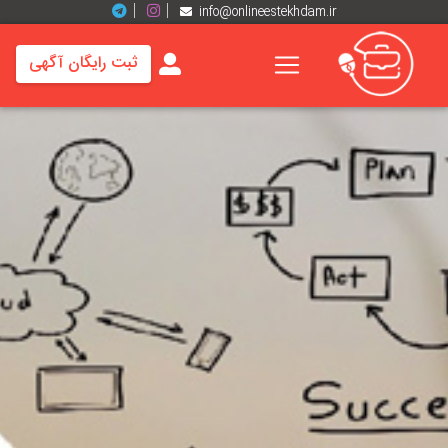
info@onlineestekhdam.ir
ثبت رایگان آگهی
خانه
فرصت
های
شغلی
برند
ها
رزومه
ها
اخبار
مشاغل