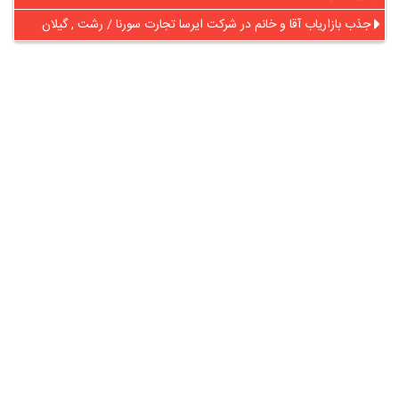
جذب بازاریاب آقا و خانم در شرکت ایرسا تجارت سورنا / رشت , گیلان
در آنلاین استخدام
رایگان عضو شوید و رزومه خود را به اشتراک بگذارید
ثبت رایگان رزومه
درباره
آنلاین استخدام
گروه آنلاین استخدام جهت هموار کردن مشکلات کارفرمایان و
کارجویان عزیز از سال 1395 اقدام به راه اندازی سامانه آنلاین