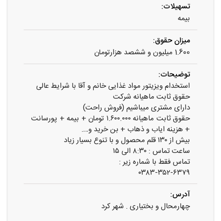
تسهیلات:
بیمه
میزان حقوق:
1.600 میلیون و ششصد هزارتومان
توضیحات:
استخدام ویزیتور مواد غذایی خانم و آقا با شرایط عالی
حقوق ثابت ماهیانه شرکت
دارای مشتری میباشیم (فروش راحت)
حقوق ثابت ماهیانه ۱.۶۰۰.۰۰۰ تومان + بیمه + پورسانت
+ هزینه ایاب و ذهاب + بن خرید و….
بیش از ۱۳۰ قلم محصول و با تنوع بسیار زیاد
ساعت تماس : ۸:۳۰ الی ۱۵
تماس فقط با شماره زیر :
۰۳۸۳-۳۵۲-۶۳۷۹
آدرس:
چهارمحال و بختیاری . شهر کرد